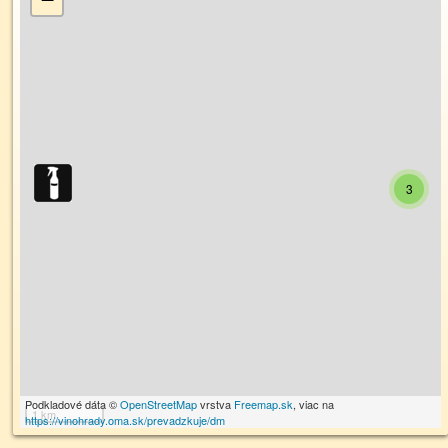
3
Podkladové dáta ©
OpenStreetMap
vrstva
Freemap.sk
, viac na
1 km
https://vinohrady.oma.sk/prevadzkuje/dm