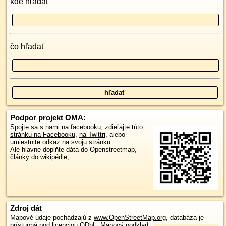
kde hľadať
čo hľadať
Podpor projekt OMA:
Spojte sa s nami
na facebooku
,
zdieľajte túto
stránku na Facebooku
,
na Twittri
, alebo
umiestnite odkaz na svoju stránku.
Ale hlavne doplňte dáta do Openstreetmap,
články do wikipédie, ...
Zdroj dát
Mapové údaje pochádzajú z
www.OpenStreetMap.org
, databáza je
prístupná pod licenciou
ODbL
.
Mapový podklad