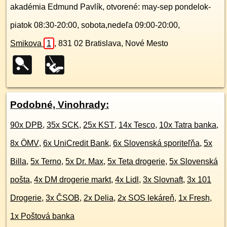
akadémia Edmund Pavlík, otvorené: may-sep pondelok-
piatok 08:30-20:00, sobota,nedeľa 09:00-20:00,
Smikova
1
,
831 02
Bratislava, Nové Mesto
Podobné, Vinohrady:
90x DPB
,
35x SCK
,
25x KST
,
14x Tesco
,
10x Tatra banka
,
8x ÖMV
,
6x UniCredit Bank
,
6x Slovenská sporiteľňa
,
5x
Billa
,
5x Terno
,
5x Dr. Max
,
5x Teta drogerie
,
5x Slovenská
pošta
,
4x DM drogerie markt
,
4x Lidl
,
3x Slovnaft
,
3x 101
Drogerie
,
3x ČSOB
,
2x Delia
,
2x SOS lekáreň
,
1x Fresh
,
1x Poštová banka