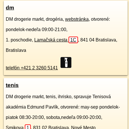
dm
DM drogerie markt, drogéria,
webstránka
, otvorené:
pondelok-nedeľa 09:00-21:00,
1. poschodie
,
Lamačská cesta
1C
,
841 04
Bratislava,
Bratislava
telefón +421 2 3260 5141
tenis
DM drogerie markt, tenis, ihrisko, spravuje Tenisová
akadémia Edmund Pavlík, otvorené: may-sep pondelok-
piatok 08:30-20:00, sobota,nedeľa 09:00-20:00,
Smikova
1
,
831 02
Bratislava, Nové Mesto